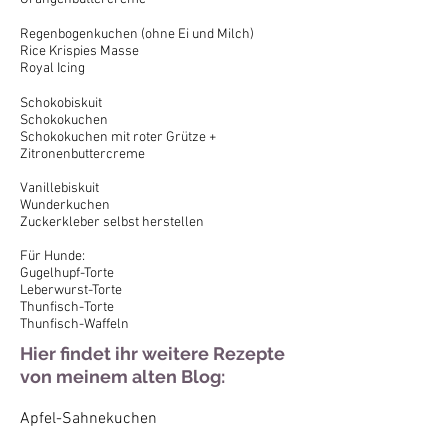
Regenbogenkuchen (ohne Ei und Milch)
Rice Krispies Masse
Royal Icing
Schokobiskuit
Schokokuchen
Schokokuchen mit roter Grütze +
Zitronenbuttercreme
Vanillebiskuit
Wunderkuchen
Zuckerkleber selbst herstellen
Für Hunde:
Gugelhupf-Torte
Leberwurst-Torte
Thunfisch-Torte
Thunfisch-Waffeln
Hier findet ihr weitere Rezepte
von meinem alten Blog:
Apfel-Sahnekuchen