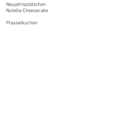
Neujahrsplätzchen
Nutella-Cheesecake
Prasselkuchen
Rollfondant
Regenbogenkuchen (vegan)
Regenbogen-Käsesahnetorte
Regenbogen-Kuchen mit Dragees
Regenbogen-Vanille-Muffins
Riesen-Schoko-Cupcake
Käsesahne/Himbeer
Sachertorte (vegan)
Schnelle Erdbeertorte
Schokobiskuit
Schoko-Cakepops
Schoko-Cupcakes mit
Nougatbuttercreme
Schoko-Cupcakes mit Vanillecreme
(vegan)
Schoko-Kirsch-Muffins