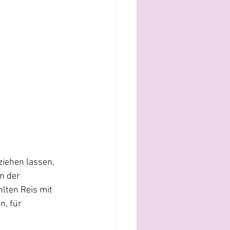
iehen lassen, 
n der 
lten Reis mit 
, für 