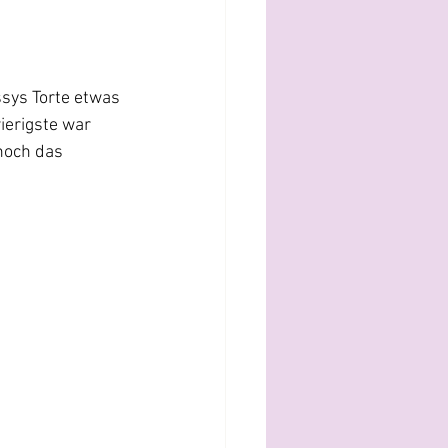
ssys Torte etwas 
erigste war 
noch das 