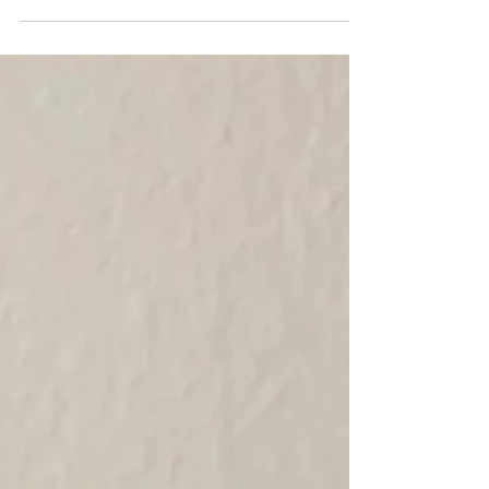
Butterkekse - Basic Rezept -
Butterkekse gehören zu den Klassikern unter den
Gebäcksorten, mit einer Decke aus Fondant lassen
sich wahre Kunstwerke gestalten.