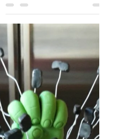
Kerstin Semisch
9. Sept. 2023
3 Min. Lesezeit
Mit Vollgas zum Geburtstag:
Cars Torte selber backen
Wenn dein kleiner Rennfahrer ein großer Fan dieser
animierten Autowelt ist, gibt es keine bessere
Möglichkeit, seinen Geburtstag zu feiern.