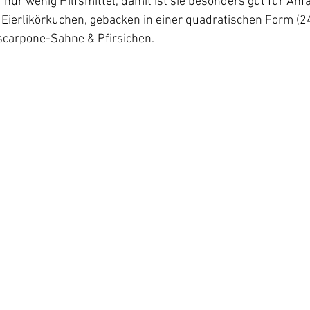
 nur wenig Hilfsmittel, damit ist sie besonders gut für Anf
in Eierlikörkuchen, gebacken in einer quadratischen Form (24
scarpone-Sahne & Pfirsichen.