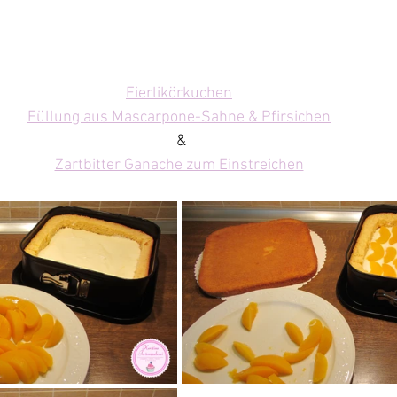
Eierlikörkuchen
Füllung aus Mascarpone-Sahne & Pfirsichen
&
Zartbitter Ganache zum Einstreichen