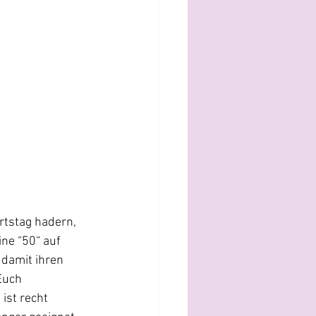
rtstag hadern, 
ine “50“ auf 
 damit ihren 
Euch 
ist recht 