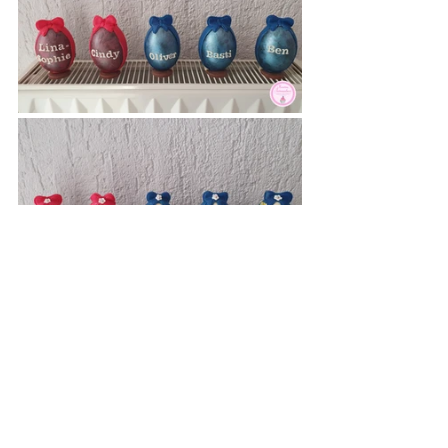
Ich wünsche Euch ein schönes 
Osterfest und einen fleißigen 
Osterhasen.
Zauberhafte Grüße Kerstin
Tutorial/Anleitung
Ostern