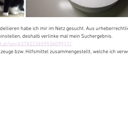
dellieren habe ich mir im Netz gesucht. Aus urheberrechtl
einstellen, deshalb verlinke mal mein Suchergebnis.
st.at/pin/637822365953609917/ 
kzeuge bzw. Hilfsmittel zusammengestellt, welche ich ver