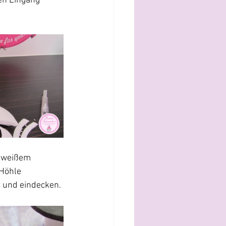
en Eingang 
 weißem 
Höhle 
n und eindecken.