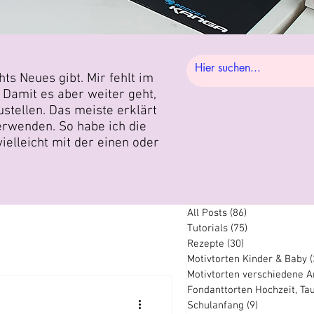
ts Neues gibt. Mir fehlt im
 Damit es aber weiter geht,
ustellen. Das meiste erklärt
erwenden. So habe ich die
ielleicht mit der einen oder
All Posts
(86)
86 Beiträge
Tutorials
(75)
75 Beiträge
Rezepte
(30)
30 Beiträge
Motivtorten Kinder & Baby
(
Motivtorten verschiedene A
Fondanttorten Hochzeit, Ta
Schulanfang
(9)
9 Beiträge