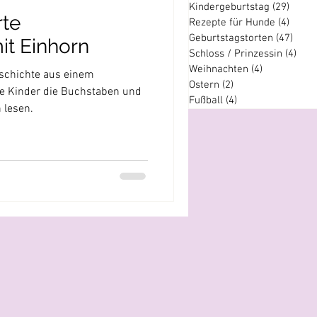
Kindergeburtstag
(29)
29 Be
rte
Rezepte für Hunde
(4)
4 Bei
Geburtstagstorten
(47)
47 B
t Einhorn
Schloss / Prinzessin
(4)
4 Be
Weihnachten
(4)
4 Beiträge
eschichte aus einem
Ostern
(2)
2 Beiträge
e Kinder die Buchstaben und
Fußball
(4)
4 Beiträge
 lesen.