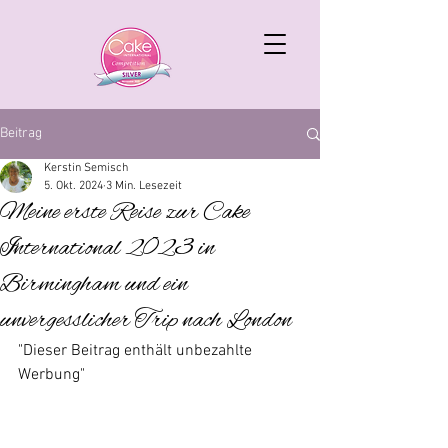
Beitrag
Kerstin Semisch
5. Okt. 2024
3 Min. Lesezeit
Meine erste Reise zur Cake
International 2023 in
Birmingham und ein
unvergesslicher Trip nach London
"Dieser Beitrag enthält unbezahlte 
Werbung"