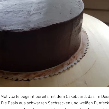
 Motivtorte beginnt bereits mit dem Cakeboard, das im Desi
. Die Basis aus schwarzen Sechsecken und weißen Fünfecke