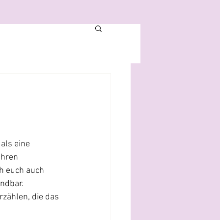
als eine 
ahren 
h euch auch 
endbar.
zählen, die das 